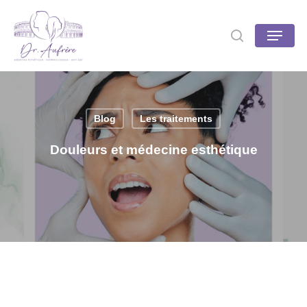
Skip
to
Menu
search
main
content
Blog
Les traitements
Douleurs et médecine esthétique