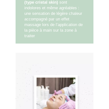
(type cristal skin)
sont
indolores et même agréables :
une sensation de légère chaleur
accompagné par un effet
massage lors de l’application de
la pièce à main sur la zone à
traiter