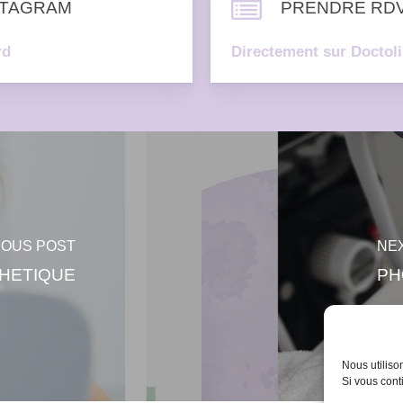
STAGRAM
PRENDRE RD
rd
Directement sur Doctol
IOUS POST
NE
THETIQUE
PH
Nous utiliso
Si vous cont