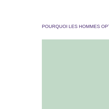
POURQUOI LES HOMMES OPT
L’importance
croissante de
l’apparence dans le
milieu
professionnel :
paraitre plus jeune et
plus dynamique et en
forme afin de rester