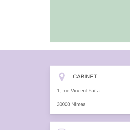
compétitifs sur le
marché du travail,
notamment dans le
domaine des affaires,
de la finance, des
médias.
CABINET
1, rue Vincent Faïta
30000 Nîmes