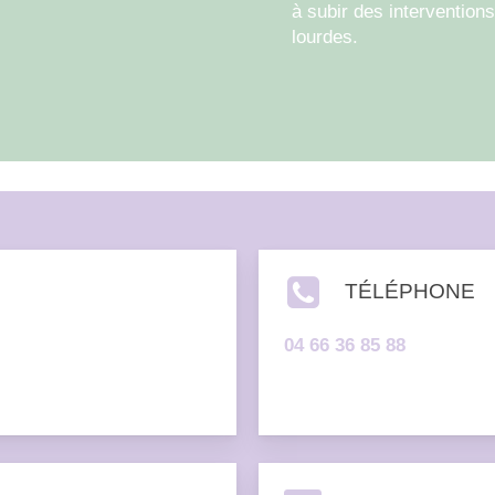
à subir des interventions
pleinement le fait de
lourdes.
prendre soin de leur
apparence.
TÉLÉPHONE
04 66 36 85 88