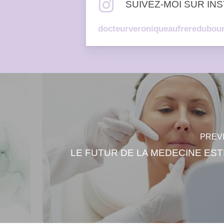
SUIVEZ-MOI SUR IN
docteurveroniqueaufreredubou
PREV
LE FUTUR DE LA MEDECINE ES