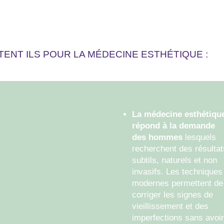
ENT ILS POUR LA MÉDECINE ESTHÉTIQUE :
La médecine esthétiqu
répond à la demande
des hommes
lesquels
Les tabous autour de
recherchent des résultat
la médecine
subtils, naturels et non
esthétique masculine
invasifs. Les techniques
sont
modernes permettent de
progressivement en
corriger les signes de
train de disparaitre.
vieillissement et des
De plus en plus
imperfections sans avoir
d’hommes assument