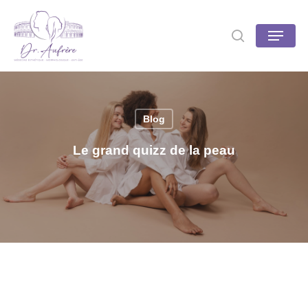
Skip
to
Menu
search
main
content
Blog
Le grand quizz de la peau