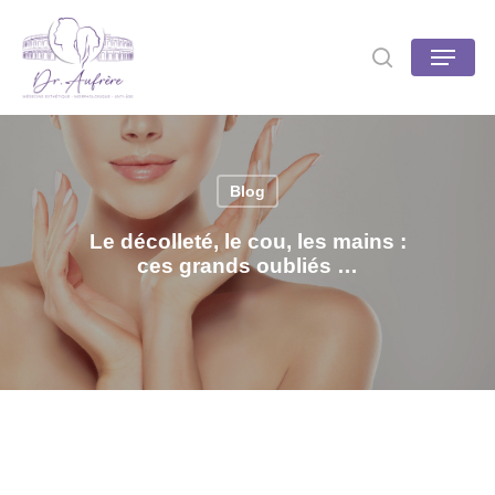
Skip
to
Menu
search
main
content
Blog
Le décolleté, le cou, les mains :
ces grands oubliés …