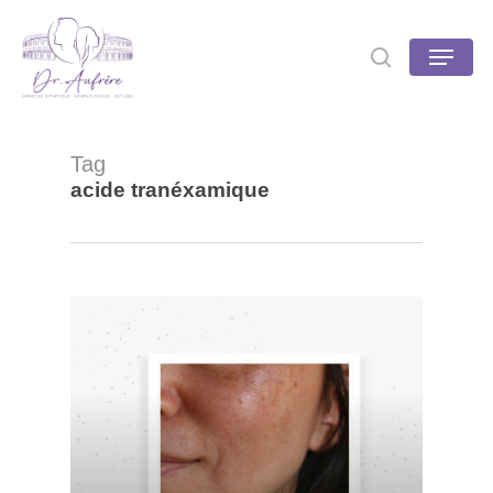
Skip
to
Menu
search
main
content
Tag
acide tranéxamique